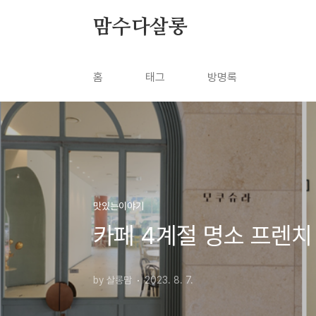
본문 바로가기
맘수다살롱
홈
태그
방명록
맛있는이야기
카페 4계절 명소 프렌치 
by 살롱맘
2023. 8. 7.