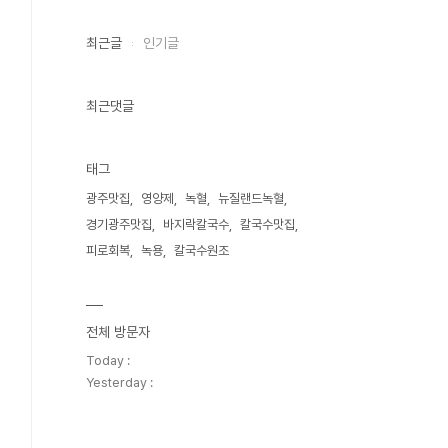
최근글
인기글
최근댓글
태그
광주맛집
영양제
녹혈
뉴질랜드녹혈
경기광주맛집
바지락칼국수
칼국수맛집
피로회복
녹용
칼국수원조
전체 방문자
Today :
Yesterday :