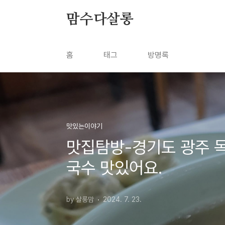
본문 바로가기
맘수다살롱
홈
태그
방명록
맛있는이야기
맛집탐방-경기도 광주 
국수 맛있어요.
by 살롱맘
2024. 7. 23.