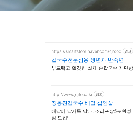
https://smartstore.naver.com/cjfood
광고
칼국수전문점용 생면과 반죽면
부드럽고 쫄깃한 실제 손칼국수 제면방법
http://www.jdjfood.kr
광고
정동진칼국수 배달 샵인샵
배달에 날개를 달다! 조리포장5분완성!
점 모집!