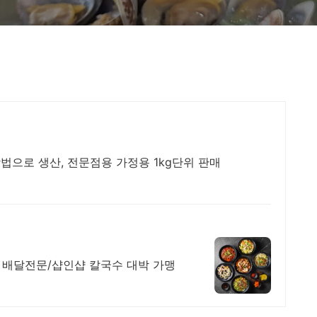
으로 생산, 전문점용 가정용 1kg단위 판매
 배달전문/샵인샵 칼국수 대박 가맹