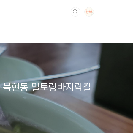
. 목현동 밀토랑바지락칼