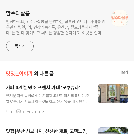
로그 정보
맘수다살롱
안녕하세요, 맘수다살롱을 운영하는 살롱맘 입니다. 자매를 키
우면서 병원, 약, 건강기능식품, 유산균, 탈모샴푸까지 “좋
다”는 건 다 찾아보고 써보는 평범한 엄마예요. 이곳은 엄마들
의 몸과 마음, 질 건강, 생활습관, 살림 이야기까지 솔직하게
털어놓고 나누는 맘수다 살롱입니다. 물론 광고 문구도 있지
구독하기
만, 실제로 써본 사람의 진짜 이야기가 궁금하다면 천천히 구
경하고 수다 떨어 주세요. 같은 고민을 가진 엄마들에게 조금
이라도 도움이 되는 공간이 되었으면
더보기
맛있는이야기
의 다른 글
카페 4계절 명소 프렌치 카페 '모쿠슈라'
글 내용
뜨거운 여름 날씨로 어디 가볼까 고민이 되기도 합니다. 정
말 여름나기 힘들때 아무것도 하고 싶지 않을 때 시원한 카
페에 가서 책 한권들고 독서를 해도 좋겠다 싶어서 아이들
0
0
2023. 8. 7.
과 집을 나섰습니다. '모쿠슈라' 방문을 해보니 커다란 창이
있어서 계절별로 방문 해보면 좋을 것 같다는 생각이 들었
습니다. 아래 4계절 명소 프렌치 카페 '모쿠슈라' 사진입니
맛집]부산 샤브니지, 신선한 재료, 고택느낌,
다. 4계절 명소 모쿠슈라 (왼쪽사진) 1층 아이들과 함께 독