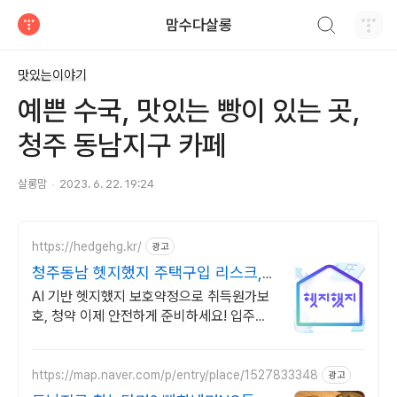
검색하기
맘수다살롱
티스토리
맛있는이야기
예쁜 수국, 맛있는 빵이 있는 곳,
청주 동남지구 카페
살롱맘
2023. 6. 22. 19:24
https://hedgehg.kr/
광고
청주동남 헷지했지 주택구입 리스크,
미리 대비
AI 기반 헷지했지 보호약정으로 취득원가보
호, 청약 이제 안전하게 준비하세요! 입주시
점에 유동성 문제가 생기면 아파트 매도권리
를 행사할 수 있는 부동산헷징서비스
https://map.naver.com/p/entry/place/1527833348
광고