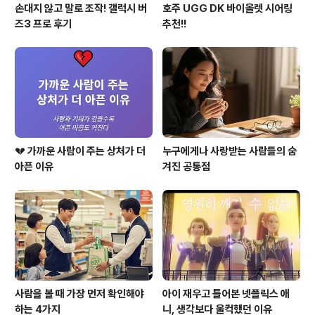
손대지 않고 말로 조작! 갤럭시 버
호주 UGG DK 바이올렛 시어링
즈3 프로 후기
추천!!
💔 가까운 사람이 주는 상처가 더
누구에게나 사랑받는 사람들의 숨
아픈 이유
겨진 공통점
사람을 볼 때 가장 먼저 확인해야
아이 재우고 틀어본 넷플릭스 애
하는 4가지
니, 생각보다 울컥했던 이유