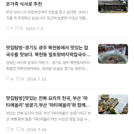
서할 곳도 있더라구요. (가운데사진, 오른쪽 사진) 곳곳이
온가족 식사로 추천
글 내용
다 예뻤지만 2층에서 가장 안쪽 자리가 가장 예뻤답니다.
부산 샤브니지 방문부산에서 맛집을 찾고 있다면, 샤브니
모쿠슈라 베이커리 베이커리는 시간대 별로 빵이 계속 구
지를 꼭 추천하고 싶습니다. 최근에 방문한 이곳은 전통적
워지고 많은 종류의 빵, 샌드위치, 디저트 종류가 있었습니
인 한옥 스타일의 외관과 신선한 재료로 준비된 샤브샤브
다. 모쿠슈라의 시그니처 커피 2가지를 시키고 라임에이드
1
2
2024. 7. 3.
가 인상적이었어요. 옛날 고택의 아름다움먼저, 샤브니지
를 주문해서 먹어보았는데..
의 외관은 마치 타임머신을 타고 과거로 돌아간 듯한 느낌
을 줍니다. 아름다운 한옥과 일본의 옛 고택과 같은 느낌의
맛집탐방-경기도 광주 목현동에서 맛있는 칼
건물은 고풍스러운 분위기를 자아내며, 고요한 정원과 작
은 연못이 어우러져 힐링의 공간을 제공합니다. 신선한
국수를 맛보다. 목현동 밀토랑바지락칼국수
글 내용
재료, 깔끔한 셋팅내부로 들어서면 깔끔하게 정돈된 테이
맛있어요.
맛있는 바지락 칼국수 먹방기 - 경기도 광주 목현동에서의
블과 정성스럽게 준비된 재료들이 눈에 띕니다. 특히 신선
특별한 하루안녕하세요, 여러분! 오늘은 경기도 광주에 위
한 채소와 고기, 다양한 소스들이 보기 좋게 배치되어 있습
치한 한 특별한 식당에서 바지락 칼국수를 즐긴 경험을 나
니다. 이곳에서는 육류뿐만 아니라 각종 버섯과 채소도 풍
0
0
2024. 7. 23.
누고자 합니다. 사진과 함께 소개할 테니, 함께 그 맛을 상
성하게 제공되어, 샤브샤브를 좋아하는 분..
상하며 읽어주세요!먼저, 메인 메뉴인 바지락 칼국수입니
다. 신선한 바지락이 듬뿍 들어가 있어 한눈에 봐도 군침이
맛집탐방]맛있는 전복 요리의 천국, 부산 '마
도는 비주얼이죠. 국물은 맑고 깔끔하며, 바지락의 감칠맛
이 어우러져 정말 환상적인 맛을 자랑합니다. 쫄깃한 면발
티에올리' 방문기,부산 '마티에올리'와 함께하
글 내용
과 바지락의 조화가 일품이에요. 이곳이 바로 우리가 방문
는 특별한 하루: 맛과 즐거움을 모두 잡다
맛있는 전복 요리의 천국, 부산 '마티에올리' 방문기최근 부
한 식당의 외관입니다. 전통적인 나무식 건물 양식에 현대
산 여행 중에 들른 '마티에올리'라는 식당은 정말 잊을 수
적인 요소가 더해져 아늑하고 편안한 분위기를 자아냅니
없는 경험을 선사했습니다. 이곳은 전복 요리로 유명한 곳
다. 자연과 어우러진 식당 주변 풍경이 마음을 편안하게 해
0
0
2024. 7. 24.
으로, 다양한 전복 메뉴를 맛볼 수 있었습니다. 깔끔하고 현