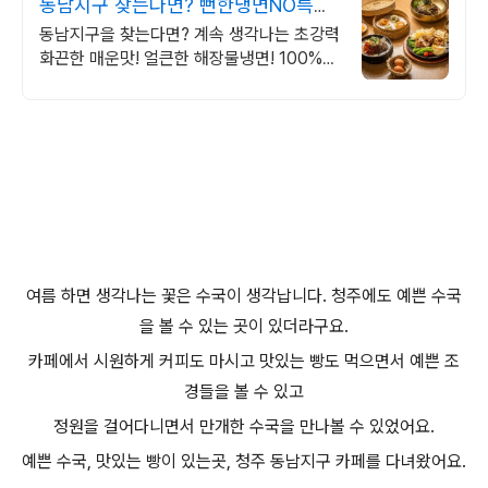
동남지구 찾는다면? 뻔한냉면NO특별
한냉면YES!
동남지구을 찾는다면? 계속 생각나는 초강력
화끈한 매운맛! 얼큰한 해장물냉면! 100%
국산 들깨의 풍미와 고소하고, 감칠맛이 일품
인 들깨냉면!
여름 하면 생각나는 꽃은 수국이 생각납니다. 청주에도 예쁜 수국
을 볼 수 있는 곳이 있더라구요.
카페에서 시원하게 커피도 마시고 맛있는 빵도 먹으면서 예쁜 조
경들을 볼 수 있고
정원을 걸어다니면서 만개한 수국을 만나볼 수 있었어요.
예쁜 수국, 맛있는 빵이 있는곳, 청주 동남지구 카페를 다녀왔어요.