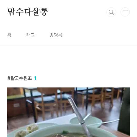
본문 바로가기
맘수다살롱
홈
태그
방명록
칼국수원조
1