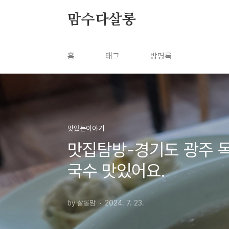
본문 바로가기
맘수다살롱
홈
태그
방명록
맛있는이야기
맛집탐방-경기도 광주 
국수 맛있어요.
by 살롱맘
2024. 7. 23.