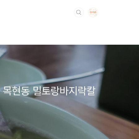
. 목현동 밀토랑바지락칼