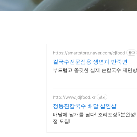
https://smartstore.naver.com/cjfood
광고
칼국수전문점용 생면과 반죽면
부드럽고 쫄깃한 실제 손칼국수 제면방법
http://www.jdjfood.kr
광고
정동진칼국수 배달 샵인샵
배달에 날개를 달다! 조리포장5분완성!
점 모집!