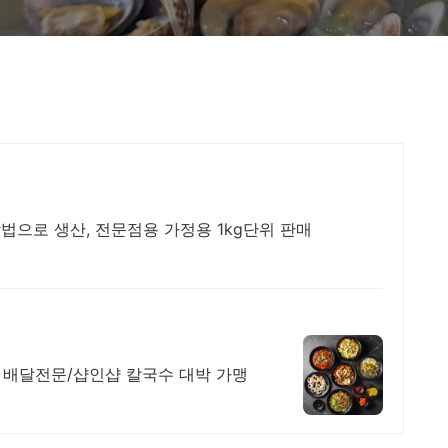
으로 생산, 전문점용 가정용 1kg단위 판매
 배달전문/샵인샵 칼국수 대박 가맹