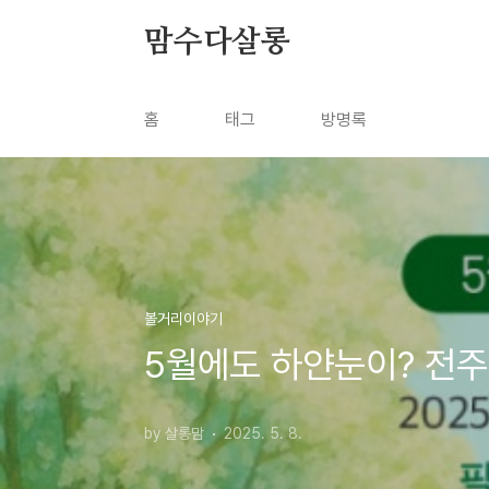
본문 바로가기
맘수다살롱
홈
태그
방명록
볼거리이야기
5월에도 하얀눈이? 전주
by 살롱맘
2025. 5. 8.